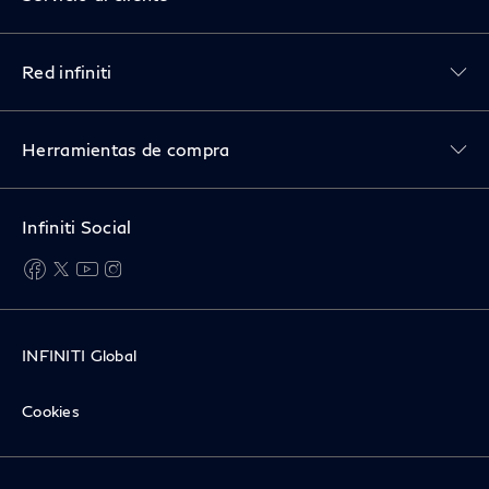
Toggle Red infiniti menu
Red infiniti
Toggle Herramientas de compra menu
Herramientas de compra
Infiniti Social
facebook
twitter
youtube
instagram
INFINITI Global
Cookies